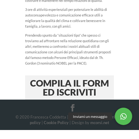
costruire e mantenere nel tempo relazioni di qualità.
3 ore di attività esperienziali per potenziare le abilità di
autoconsapevolezza e comunicazione efficace utili a
migliorare la qualità del clima e coltivare benessere in
famiglia, a lavoro, con gli amici.
Prendendo spunto da “situazioni tipo” che spesso ci
troviamo ad affrontare nella relazione quotidiana con gli
altri, metteremo a confronto i nostri abituali stili di
comunicazione con alcuni dei principali strumenti proposti
dal famoso metodo Persone Efficaci, ideato dal dr. Th.
Gordon (3 nominatio NOBEL per la PACE).
COMPILA IL FORM
ED ISCRIVITI
© 2020 Francesca Coddetta | P.IVA 11900771004 |
Privacy
policy
|
Cookie Policy
| Design by
mcorsi.net