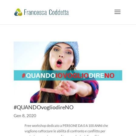
#QUANDOvogliodireNO
Gen 8, 2020
Free workshop dedicato a PERSONE DA 0 A 100 ANNI che
vogliono rafforzare le abilità di confronto e conflitto per