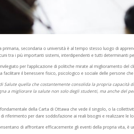
ola primaria, secondaria o università è al tempo stesso luogo di appre
uni tra i più importanti sistemi, interdipendenti e tutti determinanti per
ivilegiato per l’applicazione di politiche mirate al miglioramento del c
i a facilitare il benessere fisico, psicologico e sociale delle persone che
di Salute quella che costantemente consolida la propria capacit
à
d
na a migliorare la salute non solo degli studenti, ma anche del per
 fondamentale della Carta di Ottawa che vede il singolo, o la colletti
 riferimento per dare soddisfazione ai reali bisogni e realizzare le lo
onsentano di affrontare efficacemente gli eventi della propria vita,