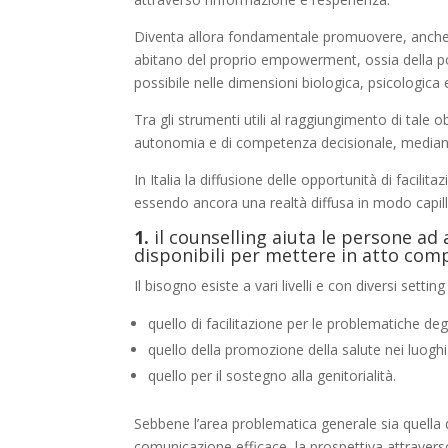
Diventa allora fondamentale promuovere, anche e
abitano del proprio empowerment, ossia della poss
possibile nelle dimensioni biologica, psicologica 
Tra gli strumenti utili al raggiungimento di tale o
autonomia e di competenza decisionale, mediante 
In Italia la diffusione delle opportunità di facil
essendo ancora una realtà diffusa in modo capillar
1.
il counselling aiuta le persone ad
disponibili per mettere in atto co
Il bisogno esiste a vari livelli e con diversi settin
quello di facilitazione per le problematiche degl
quello della promozione della salute nei luoghi 
quello per il sostegno alla genitorialità.
Sebbene l’area problematica generale sia quella d
comunicazione efficace, la prospettiva attraverso