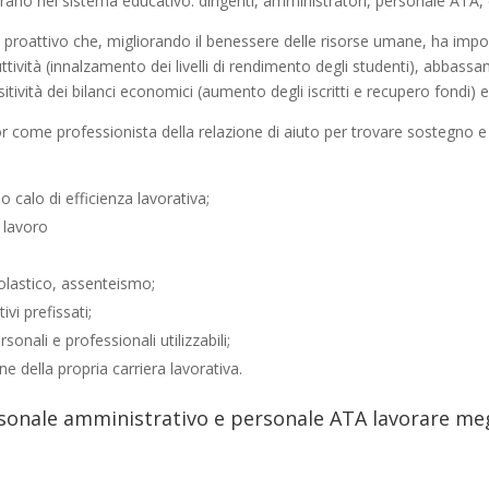
orano nel sistema educativo: dirigenti, amministratori, personale ATA, 
 proattivo che, migliorando il benessere delle risorse umane, ha importan
ttività (innalzamento dei livelli di rendimento degli studenti), abbass
ività dei bilanci economici (aumento degli iscritti e recupero fondi) e
or come professionista della relazione di aiuto per trovare sostegno e 
 calo di efficienza lavorativa;
i lavoro
 scolastico, assenteismo;
ivi prefissati;
sonali e professionali utilizzabili;
ne della propria carriera lavorativa.
personale amministrativo e personale ATA lavorare me