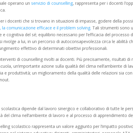
 quale operano un
servizio di counselling
, rappresenta per i docenti l’op
ica.
er i docenti che si trovano in situazioni di impasse, godere della possi
, la comunicazione efficace e il problem solving.
Tali strumenti sono u
 cognitiva del sé; equilibrio necessario per l’efficacia del processo de
i rivolge a lui, in un percorso di autoconsapevolezza circa le abilità 
ungimento effettivo di determinati obiettivi professionali.
i interventi di counselling rivolti ai docenti. Più precisamente, risultati
 scuola, un’importante azione sulla qualità del clima nell’ambiente di l
ia e produttività; un miglioramento della qualità delle relazioni sia con
nout.
 scolastica dipende dal lavoro sinergico e collaborativo di tutte le pe
ità del clima nell’ambiente di lavoro e al processo di apprendimento de
nselling scolastico rappresenta un valore aggiunto per l’impatto positi