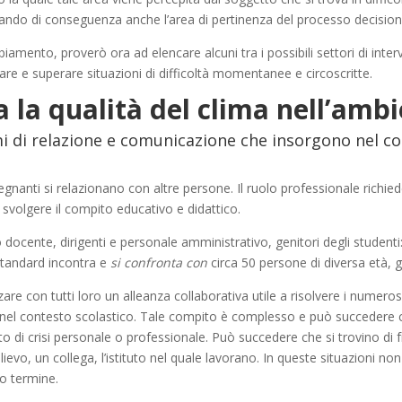
iando di conseguenza anche l’area di pertinenza del processo decision
mento, proverò ora ad elencare alcuni tra i possibili settori di interve
are e superare situazioni di difficoltà momentanee e circoscritte.
a la qualit
à
del clima nell’ambi
i di relazione e comunicazione che insorgono nel co
egnanti si relazionano con altre persone. Il ruolo professionale richiede
i svolgere il compito educativo e didattico.
po docente, dirigenti e personale amministrativo, genitori degli stude
standard incontra e
si confronta con
circa 50 persone di diversa età, g
are con tutti loro un alleanza collaborativa utile a risolvere i numeros
 contesto scolastico. Tale compito è complesso e può succedere che 
nto di crisi personale o professionale. Può succedere che si trovino di 
lievo, un collega, l’istituto nel quale lavorano. In queste situazioni n
o termine.