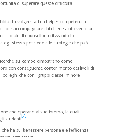
portunità di superare queste difficoltà
bilità di rivolgersi ad un helper competente e
tili per accompagnare chi chiede aiuto verso un
cisionale. Il counsellor, utilizzando lo
che egli stesso possiede e le strategie che può
 di ricerche sul campo dimostrano come il
avoro con conseguente contenimento dei livelli di
 i colleghi che con i gruppi classe; minore
rsone che operano al suo interno, le quali
[2]
gli studenti
.
vo che ha sul benessere personale e l’efficenza