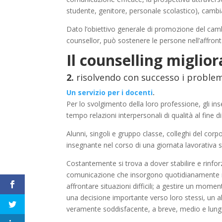
studente, genitore, personale scolastico), camb
Dato l’obiettivo generale di promozione del cambia
counsellor, può sostenere le persone nell’affront
Il counselling
miglior
2.
risolvendo con successo i problem
Un servizio per i docenti
.
Per lo svolgimento della loro professione, gli ins
tempo relazioni interpersonali di qualità al fine d
Alunni, singoli e gruppo classe, colleghi del cor
insegnante nel corso di una giornata lavorativa 
Costantemente si trova a dover stabilire e rinforz
comunicazione che insorgono quotidianamente nel
affrontare situazioni difficili; a gestire un mome
una decisione importante verso loro stessi, un al
veramente soddisfacente, a breve, medio e lung