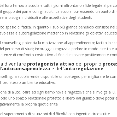
 loro tempo a scuola e tutti i giorni affrontano sfide legate al percors
 il gruppo dei pari e con gli adulti. La scuola, pur essendo un punto di 
 ai bisogni individuali e alle aspettative degli studenti.
esto spazio di fatica, in quanto il suo più grande beneficio consiste ne
evolezza e autoregolazione mettendo in relazione gli obiettivi educativ
 il counselling: potenzia la motivazione all’apprendimento; facilita la 
l percorso di studi; incoraggia i ragazzi a parlare in modo diretto e a
tenze di confronto costruttivo al fine di risolvere positivamente confl
a diventare
protagonista attivo
del proprio
proce
l’
autoconsapevolezza
e dell’
autoregolazione
unselling, la scuola rende disponibile un sostegno per migliorare le c
 nel loro stesso ambiente educativo.
zione di aiuto, offre ad ogni bambino/a e ragazzo/a che si rivolge a lu
odo uno spazio relazionale protetto e libero dal giudizio dove poter e
ativamente la propria quotidianità.
l superamento di situazioni di difficoltà contingenti e circoscritte.