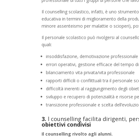
professionale di tutti i gruppi di persone che lav
Il counselling scolastico, infatti, è uno strumento
educativa in termini di miglioramento della produ
minore assenteismo per malattie o scioperi), posit
Il personale scolastico può rivolgersi al counsell
quali:
insoddisfazione, demotivazione professionale o
errori operativi, gestione efficace del tempo d
bilanciamento vita privata/vita professionale
rapporti difficili o conflittuali tra il personale
difficoltà inerenti al raggiungimento degli obiett
sviluppo e recupero di potenzialità e risorse per
transizione professionale e scelta dell’evoluzio
3.
l counselling facilita dirigenti, 
obiettivi condivisi
Il counselling rivolto agli alunni.