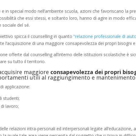
 in special modo nell’ambiente scuola, azioni che favoriscano la pre
ibilità che essi stessi, e soltanto loro, hanno di agire in modo effica
e sociale del sé.
biettivo spicca il counselling in quanto
“relazione professionale di aiut
l’acquisizione di una maggiore consapevolezza dei propri bisogni e de
itazione offerte dal counselling all’interno delle istituzioni scolastich
e su tutto il territorio.
 acquisire maggiore
consapevolezza dei propri bisog
mportamenti utili al raggiungimento e mantenimento
g di applicazione:
i studenti;
di lavoro;
elle relazioni intra-personali ed interpersonali legate all’educazione,
 la quale tale area viene percepita dal soggetto che si trova in diffi