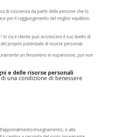
sa di coscienza da parte delle persone che lo
ce per il raggiungimento del miglior equilibrio
o”
in cui il cliente può accrescere il suo livello di
l proprio potenziale di risorse personali.
e è sicuramente un fenomeno in espansione, pur non
ni e delle risorse personali
 di una condizione di benessere
 all’apprendimento/insegnamento, e alla
coltà cambia a seconda del ruolo (insegnante,