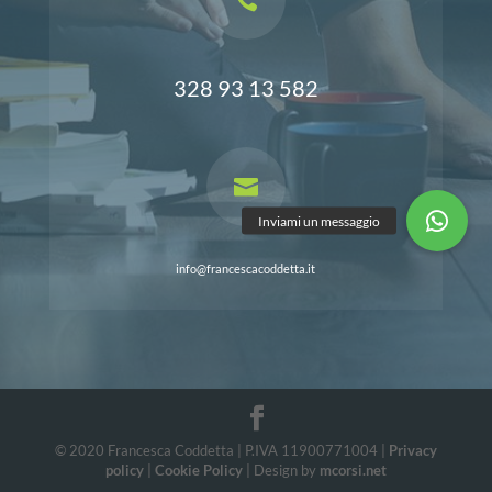
328 93 13 582

info@francescacoddetta.it
© 2020 Francesca Coddetta | P.IVA 11900771004 |
Privacy
policy
|
Cookie Policy
| Design by
mcorsi.net