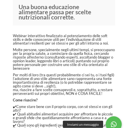
Una buona educazione
alimentare passa per scelte
nutrizionali corrette.
Webinar interattivo finalizzato al potenziamento delle soft
skills e delle conoscenze utili per l’individuazione di stili
alimentari resilienti per sé stessi e per gli altri intorno a noi.
Molte persone, specialmente negli ultimi tempi, si preoccupano
per la propria salute, a cominciare da quella fisica, cercando
risposte all’esterno (consultando esperti, ascoltando blogger o
opinion leader, leggendo libri o articoli) puntando sul proprio
potere personale per costruire uno stile di vita orientato al
benessere
Per molti di loro (tra questi probabilmente ci sei tu, o i tuoi figli)
l’adozione di uno stile alimentare sano rappresenta una fonte
importantissima di resilienza (o lo potrebbe rappresentare se
agito come si deve …sigh!),
ma, riuscire a fare scelte consapevoli e, soprattutto, a restare
perseveranti sui propri obiettivi, NON é COSA FACILE!
Come riuscire?
✔️Come stare bene con il proprio corpo, con sé stessi e con gli
altri?
✔️ Quali abitudini alimentari acquisire per affrontare le piccole
e grandi sfide che quotidianamente affrontiamo a casa e a
lavoro?
✔️ Quali sono gli ingredienti per promuovere in famiglia una