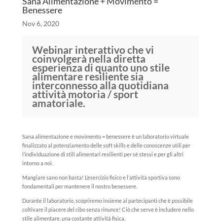
Sana Alimentazione + Movimento =
Benessere
Nov 6, 2020
Webinar interattivo che vi
coinvolgerà nella diretta
esperienza di quanto uno stile
alimentare resiliente sia
interconnesso alla quotidiana
attività motoria / sport
amatoriale.
Sana alimentazione e movimento = benessere è un laboratorio virtuale
finalizzato al potenziamento delle soft skills e delle conoscenze utili per
l’individuazione di stili alimentari resilienti per sé stessi e per gli altri
intorno a noi.
Mangiare sano non basta! L’esercizio fisico e l’attività sportiva sono
fondamentali per mantenere il nostro benessere.
Durante il laboratorio, scopriremo insieme ai partecipanti che è possibile
coltivare il piacere del cibo senza rinunce! Ciò che serve è includere nello
stile alimentare, una costante attività fisica.