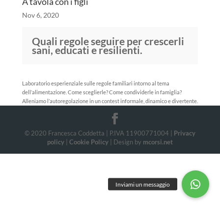
A tavola con i figli
Nov 6, 2020
Quali regole seguire per crescerli
sani, educati e resilienti.
Laboratorio esperienziale sulle regole familiari intorno al tema
dell’alimentazione. Come sceglierle? Come condividerle in famiglia?
Alleniamo l’autoregolazione in un contest informale, dinamico e divertente.
© 2020 Francesca Coddetta | P.IVA 11900771004 |
Privacy
policy
|
Cookie Policy
| Design by
mcorsi.net