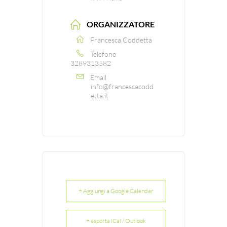
ORGANIZZATORE
Francesca Coddetta
Telefono
3289313582
Email
info@francescacodd
etta.it
+ Aggiungi a Google Calendar
+ esporta iCal / Outlook