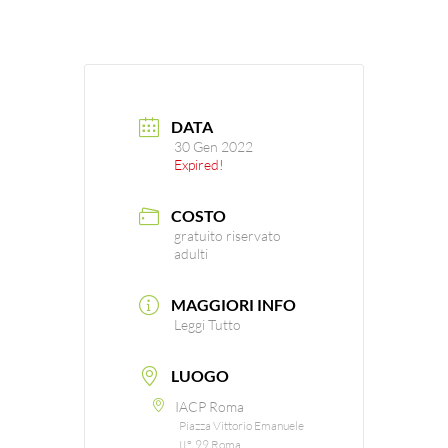
DATA
30 Gen 2022
Expired!
COSTO
gratuito riservato
adulti
MAGGIORI INFO
Leggi Tutto
LUOGO
IACP Roma
Piazza Vittorio Emanuele
II°, 99 Roma